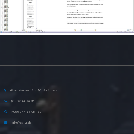
Albertstrasse 12 · D-10827 Berlin
(030) 844 14 95 - 0
(030) 844 14 95 - 99
info@sal-a.de