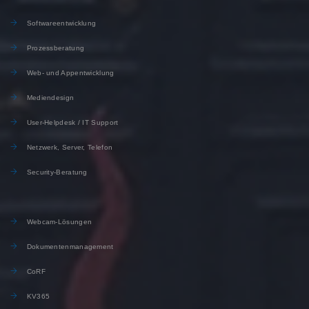
Softwareentwicklung
Prozessberatung
Web- und Appentwicklung
Mediendesign
User-Helpdesk / IT Support
Netzwerk, Server, Telefon
Security-Beratung
Webcam-Lösungen
Dokumentenmanagement
CoRF
KV365