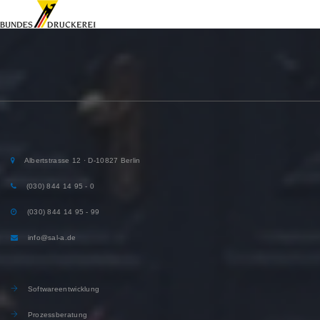
Albertstrasse 12 · D-10827 Berlin
(030) 844 14 95 - 0
(030) 844 14 95 - 99
info@sal-a.de
Softwareentwicklung
Prozessberatung