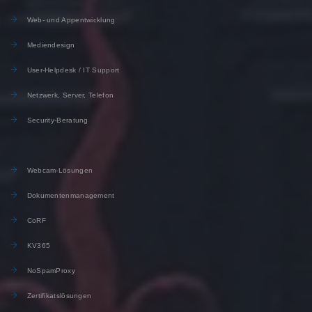
Web- und Appentwicklung
Mediendesign
User-Helpdesk / IT Support
Netzwerk, Server, Telefon
Security-Beratung
Webcam-Lösungen
Dokumentenmanagement
CoRF
KV365
NoSpamProxy
Zertifikatslösungen