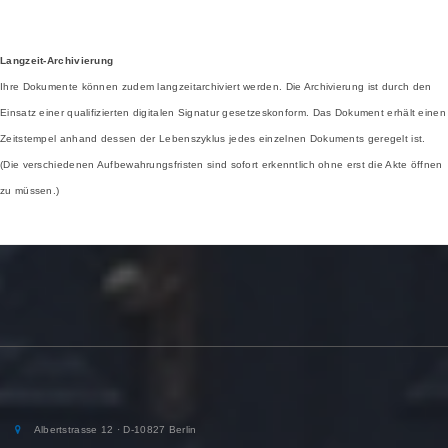
Langzeit-Archivierung
Ihre Dokumente können zudem langzeitarchiviert werden. Die Archivierung ist durch den
Einsatz einer qualifizierten digitalen Signatur gesetzeskonform. Das Dokument erhält einen
Zeitstempel anhand dessen der Lebenszyklus jedes einzelnen Dokuments geregelt ist.
(Die verschiedenen Aufbewahrungsfristen sind sofort erkenntlich ohne erst die Akte öffnen
zu müssen.)
Albertstrasse 12 · D-10827 Berlin