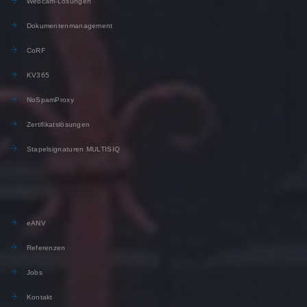
Webcam-Lösungen
Dokumentenmanagement
CoRF
KV365
NoSpamProxy
Zertifikatslösungen
Stapelsignaturen MULTISIQ
eANV
Referenzen
Jobs
Kontakt