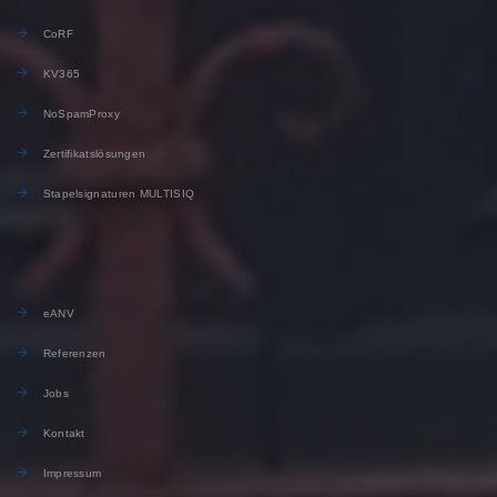
CoRF
KV365
NoSpamProxy
Zertifikatslösungen
Stapelsignaturen MULTISIQ
eANV
Referenzen
Jobs
Kontakt
Impressum