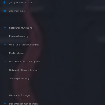
(030) 844 14 95 - 99
info@sal-a.de
Softwareentwicklung
Prozessberatung
Web- und Appentwicklung
Mediendesign
User-Helpdesk / IT Support
Netzwerk, Server, Telefon
Security-Beratung
Webcam-Lösungen
Dokumentenmanagement