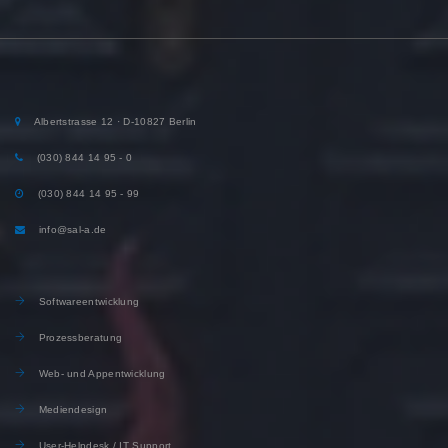
Albertstrasse 12 · D-10827 Berlin
(030) 844 14 95 - 0
(030) 844 14 95 - 99
info@sal-a.de
Softwareentwicklung
Prozessberatung
Web- und Appentwicklung
Mediendesign
User-Helpdesk / IT Support