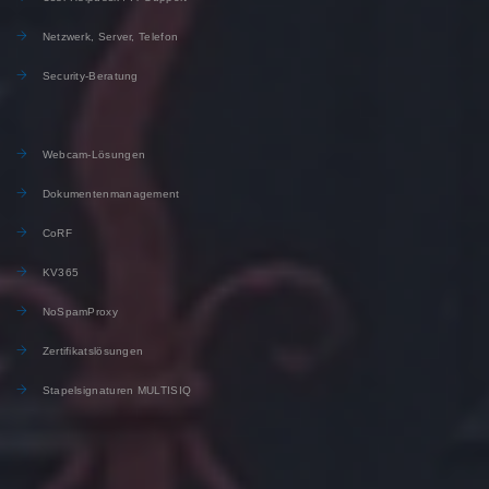
Netzwerk, Server, Telefon
Security-Beratung
Webcam-Lösungen
Dokumentenmanagement
CoRF
KV365
NoSpamProxy
Zertifikatslösungen
Stapelsignaturen MULTISIQ