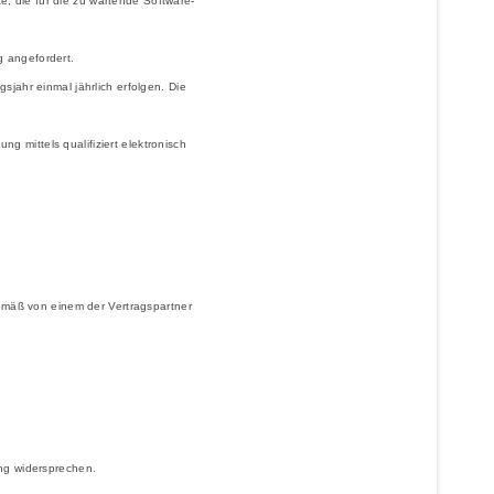
te, die für die zu wartende Software-
g angefordert.
jahr einmal jährlich erfolgen. Die
 mittels qualifiziert elektronisch
gemäß von einem der Vertragspartner
ung widersprechen.