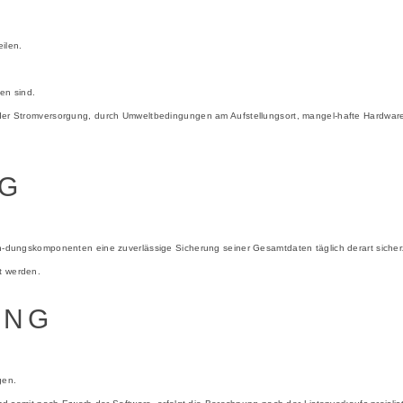
ilen.
en sind.
r der Stromversorgung, durch Umweltbedingungen am Aufstellungsort, mangel-hafte Hardware 
NG
wen-dungskomponenten eine zuverlässige Sicherung seiner Gesamtdaten täglich derart sicher
t werden.
UNG
gen.