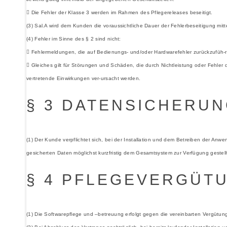
 Die Fehler der Klasse 3 werden im Rahmen des Pflegereleases beseitigt.
(3) Sal.A wird dem Kunden die voraussichtliche Dauer der Fehlerbeseitigung mitte
(4) Fehler im Sinne des § 2 sind nicht:
 Fehlermeldungen, die auf Bedienungs- und/oder Hardwarefehler zurückzufüh-r
 Gleiches gilt für Störungen und Schäden, die durch Nichtleistung oder Fehle
vertretende Einwirkungen ver-ursacht werden.
§ 3 DATENSICHERU
(1) Der Kunde verpflichtet sich, bei der Installation und dem Betreiben der An
gesicherten Daten möglichst kurzfristig dem Gesamtsystem zur Verfügung gestell
§ 4 PFLEGEVERGÜT
(1) Die Softwarepflege und –betreuung erfolgt gegen die vereinbarten Vergütun