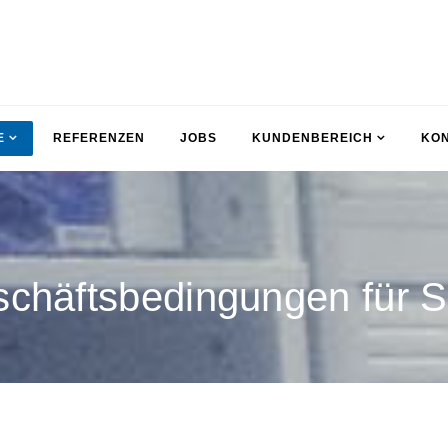
E
REFERENZEN
JOBS
KUNDENBEREICH
KO
chäftsbedingungen für 