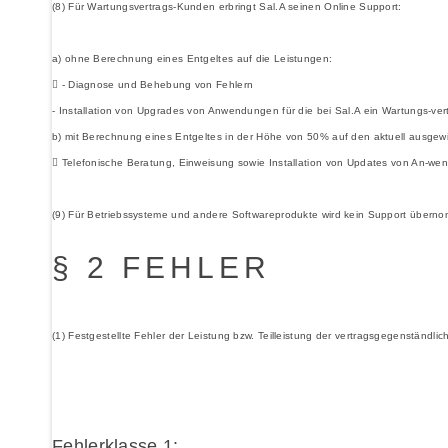
(8) Für Wartungsvertrags-Kunden erbringt Sal.A seinen Online Support:
a) ohne Berechnung eines Entgeltes auf die Leistungen:
 - Diagnose und Behebung von Fehlern
- Installation von Upgrades von Anwendungen für die bei Sal.A ein Wartungs-ve
b) mit Berechnung eines Entgeltes in der Höhe von 50% auf den aktuell ausgewi
 Telefonische Beratung, Einweisung sowie Installation von Updates von An-we
(9) Für Betriebssysteme und andere Softwareprodukte wird kein Support übern
§ 2 FEHLER
(1) Festgestellte Fehler der Leistung bzw. Teilleistung der vertragsgegenständl
Fehlerklasse 1: