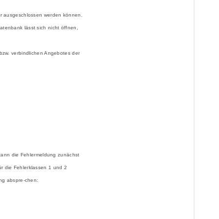
für ausgeschlossen werden können.
atenbank lässt sich nicht öffnen,
bzw. verbindlichen Angebotes der
en kann die Fehlermeldung zunächst
ür die Fehlerklassen 1 und 2
ung abspre-chen: