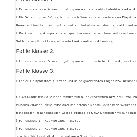
 Fehler, die aus der Anwendungskomponente heraus nicht behebbar sind und b
 Die Behebung der Störung ist nur durch Neustart oder gravierenden Eingriff in 
Benutzer (User) kann sich nicht anmelden, Teilnehmerregistrierung funktioniert ni
 Die Anwendungskomponente entspricht in wesentlichen Teilen nicht der Leis-
Sal.A und erfüllt nicht die ge-forderte Funktionalität und Leistung.
Fehlerklasse 2:
 Fehler, die aus der Anwendungskomponente heraus behebbar sind, jedoch ein
Fehlerklasse 3:
 Fehler, die sporadisch auftreten und keine gravierenden Folgen bzw. Behinde
(2) Der Kunde teilt Sal.A jeden festgestellten Fehler schriftlich bzw. per E-Mai
mündlich erfolgen, diese muss aber spätestens bis Ablauf des dritten Werktages 
festgelegten Reak-tionszeiten werden zuständige Sal.A Mitarbeiter mit kunden
 Fehlerklasse 1 – Reaktionszeit: 4 Stunden
 Fehlerklasse 2 – Reaktionszeit: 8 Stunden
Jeweils gültig innerhalb der angegebenen Geschäftszeiten.