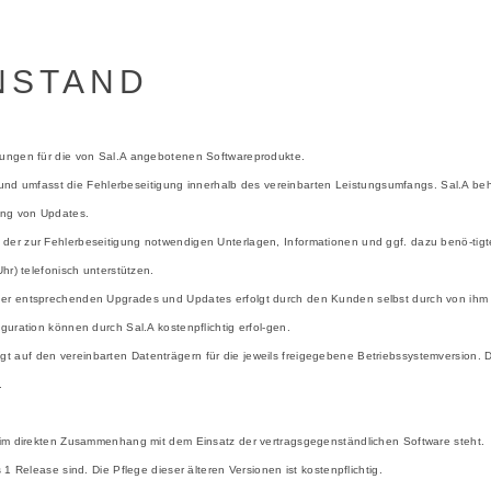
NSTAND
stungen für die von Sal.A angebotenen Softwareprodukte.
n und umfasst die Fehlerbeseitigung innerhalb des vereinbarten Leistungsumfangs. Sal.A beh
ung von Updates.
 der zur Fehlerbeseitigung notwendigen Unterlagen, Informationen und ggf. dazu benö-ti
hr) telefonisch unterstützen.
der entsprechenden Upgrades und Updates erfolgt durch den Kunden selbst durch von ihm 
guration können durch Sal.A kostenpflichtig erfol-gen.
 auf den vereinbarten Datenträgern für die jeweils freigegebene Betriebssystemversion. 
.
t im direkten Zusammenhang mit dem Einsatz der vertragsgegenständlichen Software steht.
1 Release sind. Die Pflege dieser älteren Versionen ist kostenpflichtig.