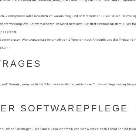
und somit nach Erwerb der Software, erfolgt die Berechnung nach der Listenverkaufs-preislis
ch, vierteljährlich oder monatlich im Voraus fällig und sofort zahlbar. Er wird durch Rechnun
ent-wicklung von Softwarelizenzen im Markt bestimmt. Sie darf erstmals ab dem 2. Ver-trags
r begrenzt.
dem er diesen Wartungsvertrag innerhalb von 6 Wochen nach Ankündigung der Preiserhö-hung
n kann.
TRAGES
e zwölf Monate, wenn nicht bis 3 Monate vor Vertragsablauf der Softwarepflegevertrag frist
DER SOFTWAREPFLEGE
en Dritten übertragen. Der Kunde kann innerhalb von vier Wochen nach Erhalt der Mit-teil