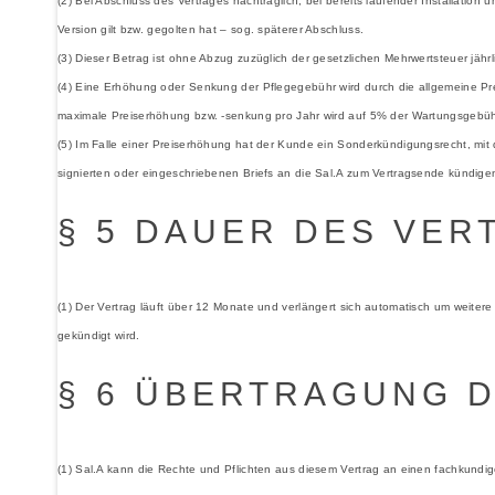
(2) Bei Abschluss des Vertrages nachträglich, bei bereits laufender Installation 
Version gilt bzw. gegolten hat – sog. späterer Abschluss.
(3) Dieser Betrag ist ohne Abzug zuzüglich der gesetzlichen Mehrwertsteuer jährli
(4) Eine Erhöhung oder Senkung der Pflegegebühr wird durch die allgemeine Preis
maximale Preiserhöhung bzw. -senkung pro Jahr wird auf 5% der Wartungsgebüh
(5) Im Falle einer Preiserhöhung hat der Kunde ein Sonderkündigungsrecht, mit 
signierten oder eingeschriebenen Briefs an die Sal.A zum Vertragsende kündige
§ 5 DAUER DES VER
(1) Der Vertrag läuft über 12 Monate und verlängert sich automatisch um weiter
gekündigt wird.
§ 6 ÜBERTRAGUNG 
(1) Sal.A kann die Rechte und Pflichten aus diesem Vertrag an einen fachkundig