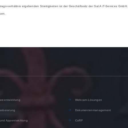
rtrags-verhältnis ergebenden Streitigkeiten ist der Geschäftssitz der Sal.A iT-Services GmbH.
sen.
reentwicklung
Webcam-Lösungen
ssberatung
Dokumentenmanagement
und Appentwicklung
CoRF