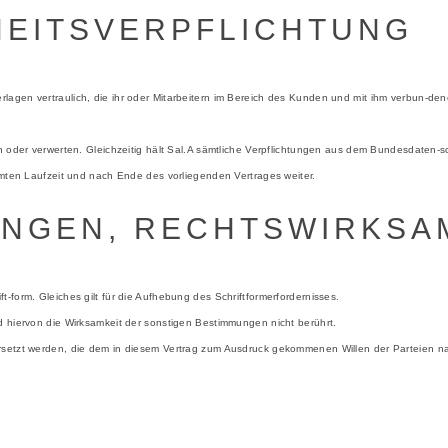
HEITSVERPFLICHTUNG
rlagen vertraulich, die ihr oder Mitarbeitern im Bereich des Kunden und mit ihm verbun-
en oder verwerten. Gleichzeitig hält Sal.A sämtliche Verpflichtungen aus dem Bundesdaten-s
amten Laufzeit und nach Ende des vorliegenden Vertrages weiter.
UNGEN, RECHTSWIRKSA
-form. Gleiches gilt für die Aufhebung des Schriftformerfordernisses.
d hiervon die Wirksamkeit der sonstigen Bestimmungen nicht berührt.
rsetzt werden, die dem in diesem Vertrag zum Ausdruck gekommenen Willen der Parteien nac