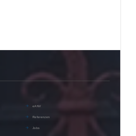
eANV
Referenzen
Jobs