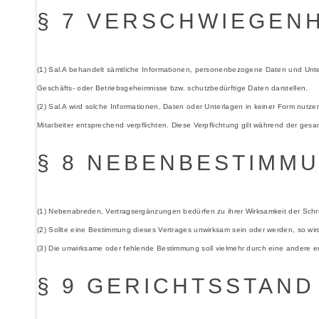
§ 7 VERSCHWIEGEN
(1) Sal.A behandelt sämtliche Informationen, personenbezogene Daten und Unte
Geschäfts- oder Betriebsgeheimnisse bzw. schutzbedürftige Daten darstellen.
(2) Sal.A wird solche Informationen, Daten oder Unterlagen in keiner Form nutz
Mitarbeiter entsprechend verpflichten. Diese Verpflichtung gilt während der ges
§ 8 NEBENBESTIMM
(1) Nebenabreden, Vertragsergänzungen bedürfen zu ihrer Wirksamkeit der Schrift
(2) Sollte eine Bestimmung dieses Vertrages unwirksam sein oder werden, so wir
(3) Die unwirksame oder fehlende Bestimmung soll vielmehr durch eine andere e
§ 9 GERICHTSSTAND