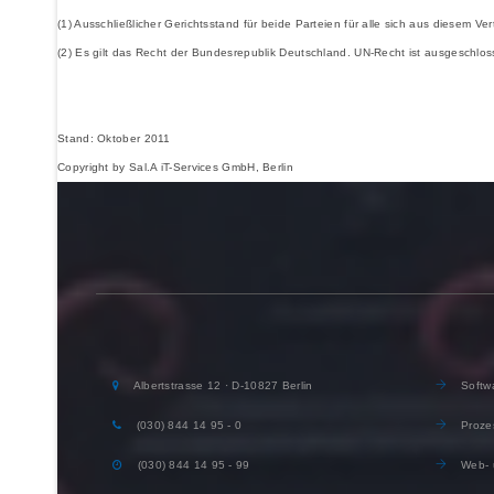
(1) Ausschließlicher Gerichtsstand für beide Parteien für alle sich aus diesem Ve
(2) Es gilt das Recht der Bundesrepublik Deutschland. UN-Recht ist ausgeschlos
Stand: Oktober 2011
Copyright by Sal.A iT-Services GmbH, Berlin
Albertstrasse 12 · D-10827 Berlin
Softwa
(030) 844 14 95 - 0
Proze
(030) 844 14 95 - 99
Web- 