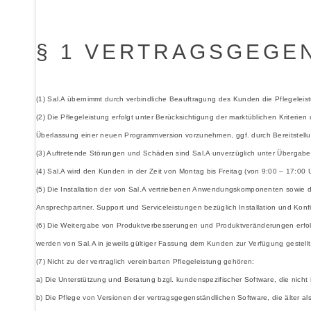
§ 1 VERTRAGSGEGE
(1) Sal.A übernimmt durch verbindliche Beauftragung des Kunden die Pflegelei
(2) Die Pflegeleistung erfolgt unter Berücksichtigung der marktüblichen Kriterie
Überlassung einer neuen Programmversion vorzunehmen, ggf. durch Bereitstell
(3) Auftretende Störungen und Schäden sind Sal.A unverzüglich unter Übergabe
(4) Sal.A wird den Kunden in der Zeit von Montag bis Freitag (von 9:00 – 17:00 U
(5) Die Installation der von Sal.A vertriebenen Anwendungskomponenten sowie 
Ansprechpartner. Support und Serviceleistungen bezüglich Installation und Konfi
(6) Die Weitergabe von Produktverbesserungen und Produktveränderungen erfolgt
werden von Sal.A in jeweils gültiger Fassung dem Kunden zur Verfügung gestellt
(7) Nicht zu der vertraglich vereinbarten Pflegeleistung gehören:
a) Die Unterstützung und Beratung bzgl. kundenspezifischer Software, die nich
b) Die Pflege von Versionen der vertragsgegenständlichen Software, die älter als 