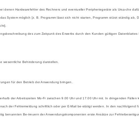
ei denen Hardwarefehler des Rechners und eventueller Peripheriegeräte als Ursa-che da
das System möglich [z. B. Programm lässt sich nicht starten, Programm stürzt ständig ab, D
cht].
tungsbeschreibung des zum Zeitpunk des Erwerbs durch den Kunden gültigen Datenblattes 
e wesentliche Behinderung darstellen.
-rungen für den Betrieb der Anwendung bringen.
l innerhalb der Arbeitszeiten Mo-Fr zwischen 9.00 Uhr und 17.00 Uhr mit. In dringenden Fäll
nach der Fehlermeldung schriftlich oder per E-Mail be-stätigt werden. In den nachfolgend f
seitig benannten Be-treuern der Anwendungskomponenten erste Ansätze zur Fehlerbeseitig